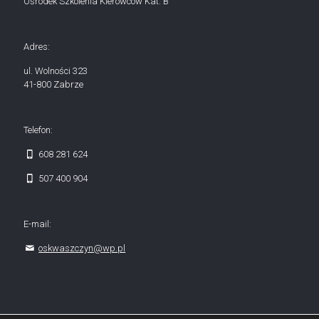
Ośrodek Szkolenia Kierowców Kat. B
Adres:
ul. Wolności 323
41-800 Zabrze
Telefon:
608 281 624
507 400 904
E-mail:
oskwaszczyn@wp.pl