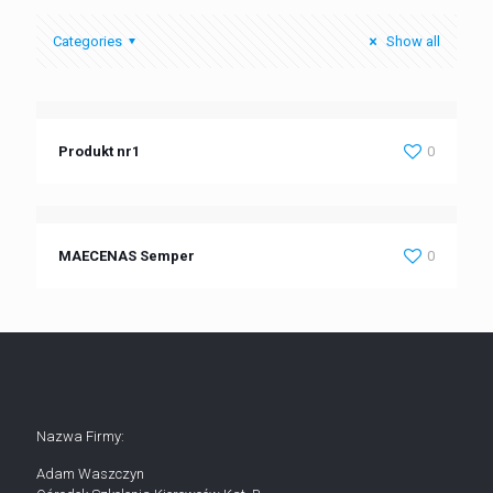
Categories
Show all
Produkt nr1
0
MAECENAS Semper
0
Nazwa Firmy:
Adam Waszczyn